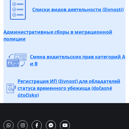
Списки видов деятельности (živnosti)
Административные сборы в миграционной
полиции
Cмена водительских прав категорий A
и В
Регистрация ИП (živnosť) для обладателей
статуса временного убежища (dočasné
útočisko)