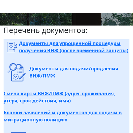
Документы
Перечень документов:
Документы для упрощенной процедуры
получения ВНЖ (после временной защиты)
Документы для подачи/продления
ВНЖ/ПМЖ
Смена карты ВНЖ/ПМЖ (адрес проживания,
утеря, срок действия, имя)
Бланки заявлений и документов для подачи в
миграционную полицию