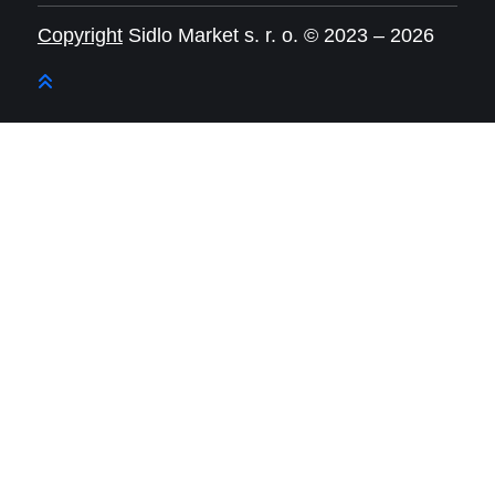
Copyright
Sidlo Market s. r. o. © 2023 – 2026
Return
To
Top
Button